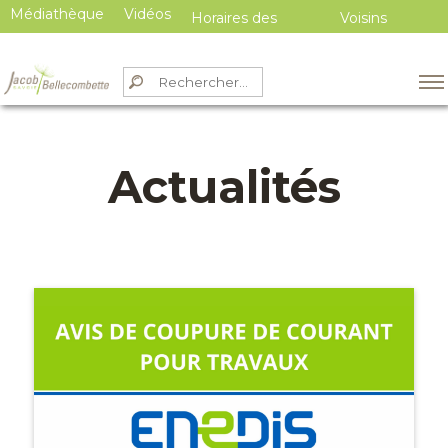
Médiathèque
Vidéos
Médiathèque
Vidéos
Horaires des
Voisins
services
Vigilants
Actualités