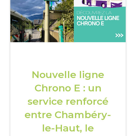
Nouvelle ligne
Chrono E : un
service renforcé
entre Chambéry-
le-Haut, le