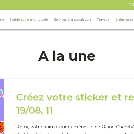
Mé
Mé
ne
ne
Mairie et vie municipale
Mairie et vie municipale
Services à la population
Services à la population
Travaux
Travaux
Enfance et 
Enfance et 
A la une
Créez votre sticker et r
19/08, 11
Rémi, votre animateur numérique, de Grand Chambé