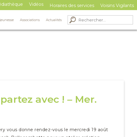
diathèque
diathèque
Vidéos
Vidéos
Horaires des services
Horaires des services
Voisins Vigilants
Voisins Vigilants
jeunesse
jeunesse
Associations
Associations
Actualités
Actualités
epartez avec ! – Mer.
ry vous donne rendez-vous le mercredi 19 août